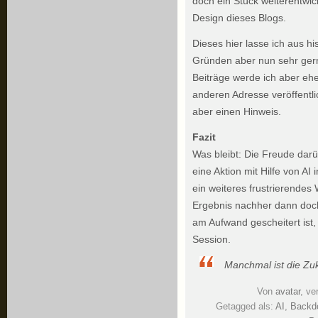
doch ein Stück weiterentwic
Design dieses Blogs.
Dieses hier lasse ich aus h
Gründen aber nun sehr gern
Beiträge werde ich aber eh
anderen Adresse veröffentlic
aber einen Hinweis.
Fazit
Was bleibt: Die Freude darüb
eine Aktion mit Hilfe von AI
ein weiteres frustrierende
Ergebnis nachher dann doch 
am Aufwand gescheitert ist,
Session.
Manchmal ist die Zu
Von
avatar
, ve
Getagged als:
AI
,
Backd