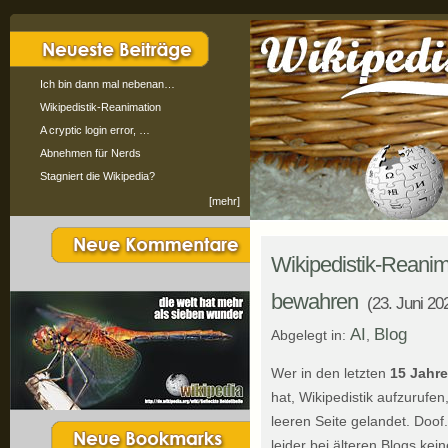
Ich bin dann mal nebenan…
Wikipedistik-Reanimation
A cryptic login error, …
Abnehmen für Nerds
Stagniert die Wikipedia?
[mehr]
Wikipedistik-Reanim
bewahren
(23. Juni 20
AI
Blog
Abgelegt in:
,
Wer in den letzten
15 Jahr
hat, Wikipedistik aufzurufen,
leeren Seite gelandet. Doof.
leider bei älteren Blogs kein