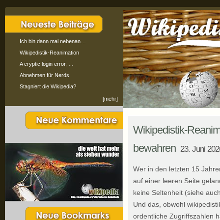
Ich bin dann mal nebenan…
Wikipedistik-Reanimation
A cryptic login error, …
Abnehmen für Nerds
Stagniert die Wikipedia?
[mehr]
Wikipedistik-Reanim
bewahren
23. Juni 202
Wer in den letzten 15 Jahren
auf einer leeren Seite geland
keine Seltenheit (siehe auc
Und das, obwohl wikipedisti
ordentliche Zugriffszahlen 