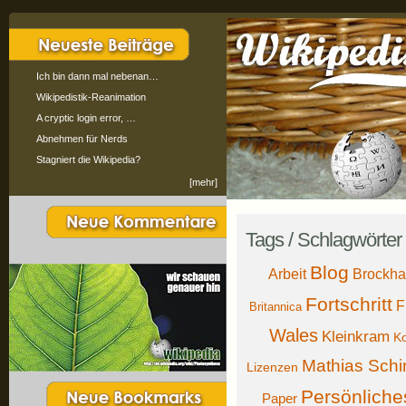
Ich bin dann mal nebenan…
Wikipedistik-Reanimation
A cryptic login error, …
Abnehmen für Nerds
Stagniert die Wikipedia?
[mehr]
Tags / Schlagwörter
Blog
Arbeit
Brockh
Fortschritt
F
Britannica
Wales
Kleinkram
Ko
Mathias Schi
Lizenzen
Persönliche
Paper