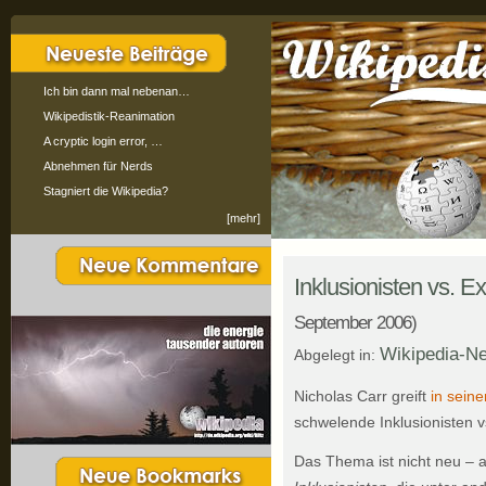
Ich bin dann mal nebenan…
Wikipedistik-Reanimation
A cryptic login error, …
Abnehmen für Nerds
Stagniert die Wikipedia?
[mehr]
Inklusionisten vs. Ex
September 2006)
Wikipedia-N
Abgelegt in:
Nicholas Carr greift
in sein
schwelende Inklusionisten v
Das Thema ist nicht neu – a