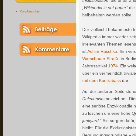
Inklusionisten
, die unter a
„Wikipedia is not paper“
die 
Komplette Liste
beibehalten werden sollte.
Der vielleicht bekannteste I
Wikipedia immer wieder zei
irrelevanten Themen lesensw
ist
Achim Raschka
. Ihm verd
Warschauer Straße
in Berli
Jahresartikel
1974
. Ein wei
über ein vermeintlich trivi
mit dem Kontrabass
dar.
Auf der anderen Seite steh
Deletionists
bezeichnet. Dies
eine seriöse Enzyklopädie no
zu löschen um eine hohe Qu
junkyard.“
Sie sorgen dafür,
bleibt. Für die Exklusioniste
Begründungsgrundlage – die