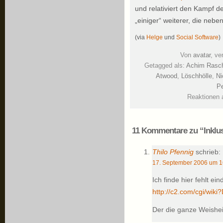
und relativiert den Kampf 
„einiger“ weiterer, die neb
(via
Helge
und
Social Software
)
Von
avatar
, ve
Getagged als:
Achim Rasc
Atwood
,
Löschhölle
,
Ni
Pe
Reaktionen 
11 Kommentare zu “Inklusi
Thilo Pfennig
schrieb:
17. September 2006 um 1
Ich finde hier fehlt ei
http://c2.com/cgi/wiki
Der die ganze Weishei