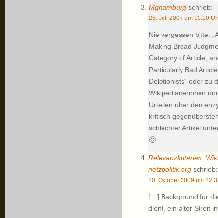
Mghamburg
schrieb:
25. Juli 2007 um 13:10 Uh
Nie vergessen bitte: „
Making Broad Judgmen
Category of Article, a
Particularly Bad Artic
Deletionists“ oder zu 
Wikipedianerinnen und
Urteilen über den en
kritisch gegenüberste
schlechter Artikel unt
🙂
Relevanzkriterien: Wik
netzpolitik.org
schrieb:
20. Oktober 2009 um 22:3
[…] Background für die
dient, ein alter Strei