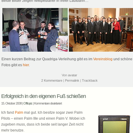
Beide Bilder zeigen Wikipedianer in freier Laufbahn…
Einen kurzen Beitrag zur Quadriga-Verleihung gibt es im
Vereinsblog
und schöne
Fotos gibt es
hier
.
Von
avatar
2 Kommentare
|
Permalink
|
Trackback
Erfolgreich in den eigenen Fuß schießen
für
15. Oktober 2008 |
Offtopic
|
Kommentare deaktiviert
Erfolgreich
Ich fand
Palm
mal gut. Ich besitze sogar zwei Palm
in
Pilots – einen Palm IIIe und einen Palm V. Wobei ich
den
zugeben muss, dass ich beide seit langer Zeit nicht
eigenen
Fuß
mehr benutze.