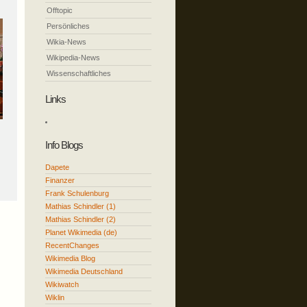
Offtopic
Persönliches
Wikia-News
Wikipedia-News
Wissenschaftliches
Links
Info Blogs
Dapete
Finanzer
Frank Schulenburg
Mathias Schindler (1)
Mathias Schindler (2)
Planet Wikimedia (de)
RecentChanges
Wikimedia Blog
Wikimedia Deutschland
Wikiwatch
Wiklin