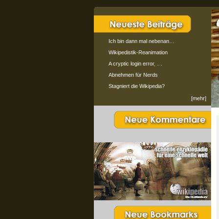
Ich bin dann mal nebenan…
Wikipedistik-Reanimation
A cryptic login error, …
Abnehmen für Nerds
Stagniert die Wikipedia?
[mehr]