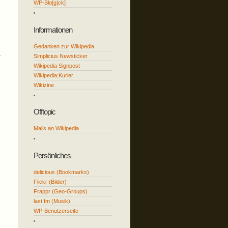
WP-Blo[g|ck]
Informationen
Gedanken zur Wikipedia
L
Simplicius Newsticker
Wikipedia Signpost
Wikipedia:Kurier
Wikizine
Offtopic
Mails an Wikipedia
Persönliches
delicious (Bookmarks)
Flickr (Bilder)
Frappr (Geo-Groups)
last.fm (Musik)
WP-Benutzerseite