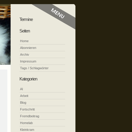
Termine
Seiten
Home
Abonnieren
Archiv
Impressum
Tags / Schlagwörter
Kategorien
AI
Arbeit
Blog
Fortschritt
Fremdbeitrag
Homelab
Kleinkram