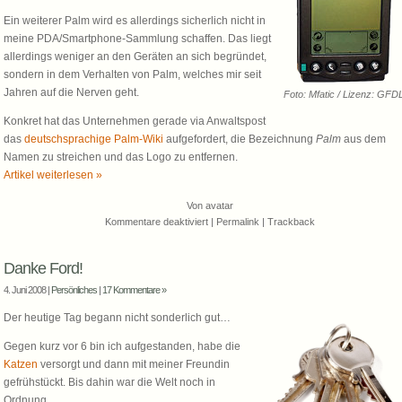
schießen
Ein weiterer Palm wird es allerdings sicherlich nicht in
meine PDA/Smartphone-Sammlung schaffen. Das liegt
allerdings weniger an den Geräten an sich begründet,
sondern in dem Verhalten von Palm, welches mir seit
Jahren auf die Nerven geht.
Foto: Mfatic / Lizenz: GFD
Konkret hat das Unternehmen gerade via Anwaltspost
das
deutschsprachige Palm-Wiki
aufgefordert, die Bezeichnung
Palm
aus dem
Namen zu streichen und das Logo zu entfernen.
Artikel weiterlesen »
Von
avatar
für
Kommentare deaktiviert
|
Permalink
|
Trackback
Erfolgreich
in
Danke Ford!
den
eigenen
4. Juni 2008 |
Persönliches
|
17 Kommentare »
Fuß
Der heutige Tag begann nicht sonderlich gut…
schießen
Gegen kurz vor 6 bin ich aufgestanden, habe die
Katzen
versorgt und dann mit meiner Freundin
gefrühstückt. Bis dahin war die Welt noch in
Ordnung.