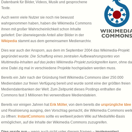
Datenbank für Bilder, Videos, Musik und gesprochene
Texte.
Auch wenn viele Nutzer sie noch nie bewusst
wahrgenommen haben, haben die Wikimedia Commons
ihnen mit großer Wahrscheinlichkeit schon Inhalte
geliefert: Der überwiegende Anteil aller Bilder in der
Wikipedia
stammt aus dem gemeinsamen Medienarchiv.
Dies war auch der Ansporn, aus dem im September 2004 das Wikimedia-Projekt
gegründet wurde:
Die Schaffung eines zentralen Aufbewahrungsortes von
Multimedia-Inhalten auf das jedes Wikimedia-Projekt zurückgreifen kann
, ohne d
eine Datei zig mal in verschiedene Projekte hochgeladen werden muss.
Bereits ein Jahr nach der Gründung hielt Wikimedia Commons über 250.000
Mediendaten zur freien Verfügung bereit und wurde somit eine der größten freien
Mediendatenbanken der Welt. Zum Zeitpunkt dieses Postings enthalten die
Commons fast 3 Millionen frei verwendbare Mediendateien.
Bereits vor einigen Jahren hat
Erik Möller
, von dem bereits die
ursprüngliche Idee
und Realisierung ausging, den Vorschlag gemacht, die Wikimedia Commons weit
zu öffnen:
InstantCommons
sollte es weltweit jedem Wiki auf MediaWiki-Basis
ermöglichen, auf die Inhalte der Wikimedia Commons zuzugreifen.
Dies wurde nun
– wenn auch nicht unter diesem Namen –
implementiert
.