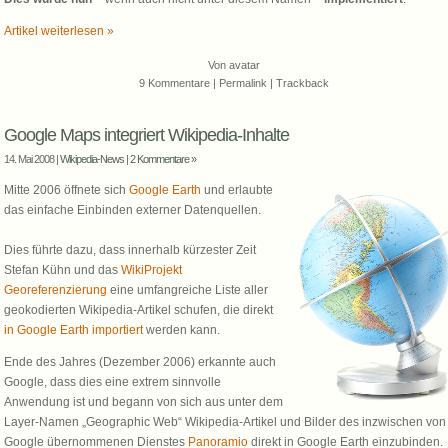
Artikel weiterlesen »
Von
avatar
9 Kommentare
|
Permalink
|
Trackback
Google Maps integriert Wikipedia-Inhalte
14. Mai 2008 |
Wikipedia-News
|
2 Kommentare »
Mitte 2006 öffnete sich
Google Earth
und erlaubte
das einfache Einbinden externer Datenquellen.
Dies führte dazu, dass innerhalb kürzester Zeit
Stefan Kühn und das
WikiProjekt
Georeferenzierung
eine umfangreiche Liste aller
geokodierten Wikipedia-Artikel schufen, die direkt
in Google Earth importiert
werden kann.
Ende des Jahres (Dezember 2006) erkannte auch
Google, dass dies eine extrem sinnvolle
Anwendung ist und begann von sich aus unter dem
Layer-Namen „Geographic Web“ Wikipedia-Artikel und Bilder des inzwischen von
Google übernommenen Dienstes
Panoramio
direkt in Google Earth einzubinden.