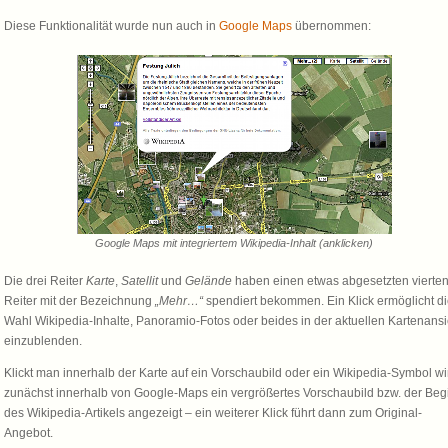
Diese Funktionalität wurde nun auch in
Google Maps
übernommen:
Google Maps mit integriertem Wikipedia-Inhalt (anklicken)
Die drei Reiter
Karte
,
Satellit
und
Gelände
haben einen etwas abgesetzten vierte
Reiter mit der Bezeichnung
„Mehr…“
spendiert bekommen. Ein Klick ermöglicht d
Wahl Wikipedia-Inhalte, Panoramio-Fotos oder beides in der aktuellen Kartenansi
einzublenden.
Klickt man innerhalb der Karte auf ein Vorschaubild oder ein Wikipedia-Symbol wi
zunächst innerhalb von Google-Maps ein vergrößertes Vorschaubild bzw. der Beg
des Wikipedia-Artikels angezeigt – ein weiterer Klick führt dann zum Original-
Angebot.