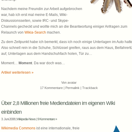
Nachdem meine Freundin zur Arbeit aufgebrochen
war, hab ich erst mal meine E-Mails, Wiki-
Diskussionsseiten, sowie IRC- und Skype-
Channels gecheckt und wollte mich an die Beantwortung einiger Anfragen zum
Relaunch von
Wikia-Search
machen.
Zu dem Zeitpunkt habe ich bemerkt, dass ich noch einige Unterlagen im Auto hatte
Also schnell rein in die Schuhe, Schlüssel greifen, raus aus dem Haus, Beifahrert
auf, Unterlagen aus dem Handschuhfach holen, Tür zu…
Moment…
Moment
. Da war doch was…
Artikel weiterlesen »
Von
avatar
17 Kommentare
|
Permalink
|
Trackback
Über 2,8 Millionen freie Mediendateien im eigenen Wiki
einbinden
3. Juni 2008 |
Wikipedia-News
|
9 Kommentare »
Wikimedia Commons
ist eine internationale, freie