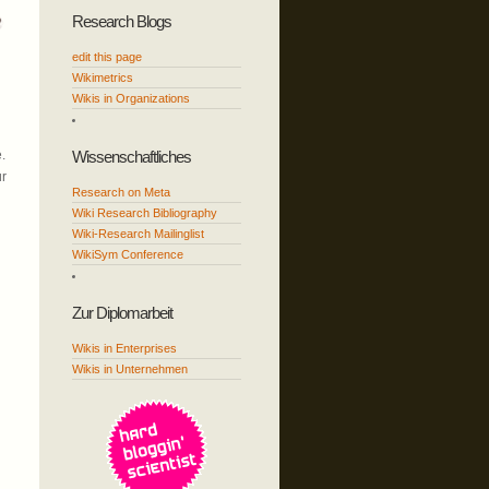
Research Blogs
edit this page
Wikimetrics
Wikis in Organizations
Wissenschaftliches
.
ür
Research on Meta
Wiki Research Bibliography
Wiki-Research Mailinglist
WikiSym Conference
Zur Diplomarbeit
Wikis in Enterprises
Wikis in Unternehmen