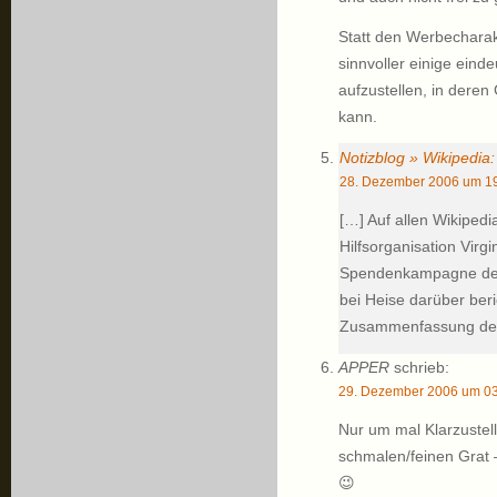
Statt den Werbecharak
sinnvoller einige eind
aufzustellen, in deren
kann.
Notizblog » Wikipedia
28. Dezember 2006 um 19
[…] Auf allen Wikiped
Hilfsorganisation Virgi
Spendenkampagne der 
bei Heise darüber beric
Zusammenfassung der 
APPER
schrieb:
29. Dezember 2006 um 03
Nur um mal Klarzustell
schmalen/feinen Grat
😉