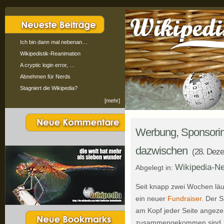
Ich bin dann mal nebenan…
Wikipedistik-Reanimation
A cryptic login error, …
Abnehmen für Nerds
Stagniert die Wikipedia?
[mehr]
Werbung, Sponsoring
dazwischen
(28. Dez
Wikipedia-N
Abgelegt in:
Seit knapp zwei Wochen läuf
ein neuer
Fundraiser
. Der 
am Kopf jeder Seite angezei
zusammengekommen sind, is