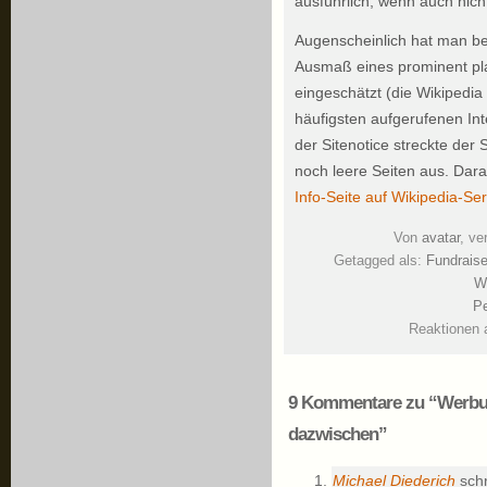
ausführlich, wenn auch nich
Augenscheinlich hat man bei 
Ausmaß eines prominent plat
eingeschätzt (die Wikipedia
häufigsten aufgerufenen In
der Sitenotice streckte der S
noch leere Seiten aus. Dara
Info-Seite auf Wikipedia-Se
Von
avatar
, ve
Getagged als:
Fundraise
W
Pe
Reaktionen 
9 Kommentare zu “Werbun
dazwischen”
Michael Diederich
schr