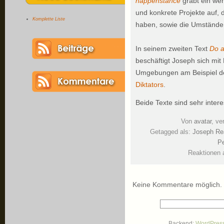
happenstance
gräbt ein wen
und konkrete Projekte auf, 
Komplette Liste
haben, sowie die Umstände, 
In seinem zweiten Text
Do a
beschäftigt Joseph sich mit
Umgebungen am Beispiel de
Diktators
.
Beide Texte sind sehr intere
Von
avatar
, ve
Getagged als:
Joseph Re
Pe
Reaktionen 
Keine Kommentare möglich.
Backend:
WordPres