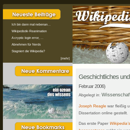
Ich bin dann mal nebenan…
Wikipedistik-Reanimation
A cryptic login error, …
Abnehmen für Nerds
Stagniert die Wikipedia?
[mehr]
Geschichtliches und
Februar 2006)
Wissenschaft
Abgelegt in:
Joseph Reagle
war fleißig 
Dissertation online gestellt.
Das erste Paper
Wikipedia’s