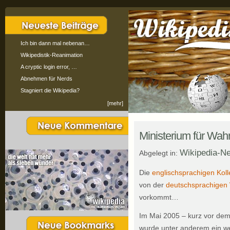
Ich bin dann mal nebenan…
Wikipedistik-Reanimation
A cryptic login error, …
Abnehmen für Nerds
Stagniert die Wikipedia?
[mehr]
Ministerium für Wahr
Wikipedia-N
Abgelegt in:
Die
englischsprachigen Kol
von der
deutschsprachigen 
vorkommt…
Im Mai 2005 – kurz vor dem
wurde unter anderem ein we