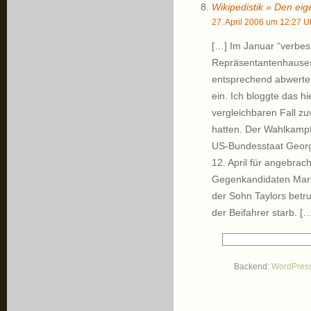
Wikipedistik » Den ei
27. April 2006 um 12:27 U
[…] Im Januar “verbes
Repräsentantenhauses 
entsprechend abwertet
ein. Ich bloggte das hi
vergleichbaren Fall z
hatten. Der Wahlkampf
US-Bundesstaat Georgi
12. April für angebrac
Gegenkandidaten Mark
der Sohn Taylors betr
der Beifahrer starb. […
Backend:
WordPres