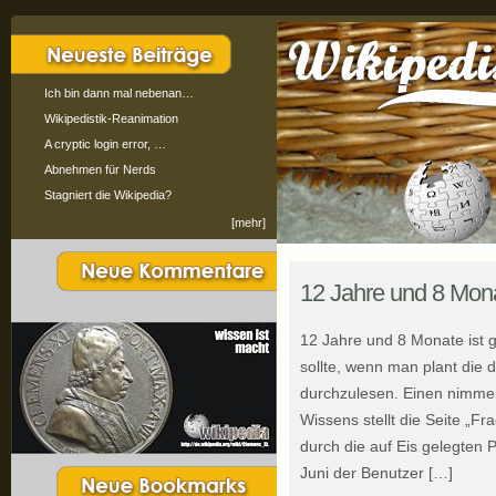
Ich bin dann mal nebenan…
Wikipedistik-Reanimation
A cryptic login error, …
Abnehmen für Nerds
Stagniert die Wikipedia?
[mehr]
12 Jahre und 8 Mon
12 Jahre und 8 Monate ist g
sollte, wenn man plant die 
durchzulesen. Einen nimme
Wissens stellt die Seite „F
durch die auf Eis gelegten P
Juni der Benutzer […]