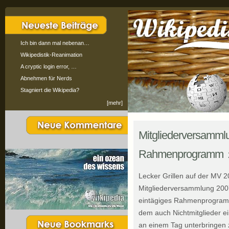
Ich bin dann mal nebenan…
Wikipedistik-Reanimation
A cryptic login error, …
Abnehmen für Nerds
Stagniert die Wikipedia?
[mehr]
Mitgliederversamml
Rahmenprogramm
Lecker Grillen auf der MV 2
Mitgliederversammlung 2007
eintägiges Rahmenprogramm
dem auch Nichtmitglieder e
an einem Tag unterbringen 