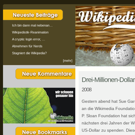
Ich bin dann mal nebenan…
Wikipedistik-Reanimation
A cryptic login error, …
Abnehmen für Nerds
Stagniert die Wikipedia?
[mehr]
Drei-Millionen-Doll
2008
Gestern abend hat Sue Gardn
an die Wikimedia Foundatio
P. Sloan Foundation hat si
nächsten drei Jahren der Wi
US-Dollar zu spenden. Dies