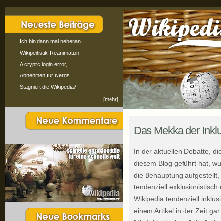
Ich bin dann mal nebenan…
Wikipedistik-Reanimation
A cryptic login error, …
Abnehmen für Nerds
Stagniert die Wikipedia?
[mehr]
Das Mekka der Inklu
In der aktuellen Debatte, d
diesem Blog geführt hat, w
die Behauptung aufgestellt,
tendenziell exklusionistisch 
Wikipedia tendenziell inklus
einem Artikel in der Zeit ga