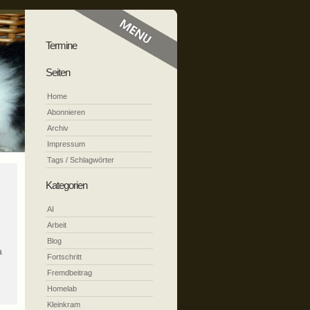
Termine
Seiten
Home
Abonnieren
Archiv
Impressum
Tags / Schlagwörter
Kategorien
AI
Arbeit
Blog
a
Fortschritt
Fremdbeitrag
Homelab
Kleinkram