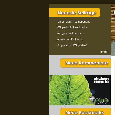
Ich bin dann mal nebenan…
Wikipedistik-Reanimation
A cryptic login error, …
Abnehmen für Nerds
Stagniert die Wikipedia?
[mehr]