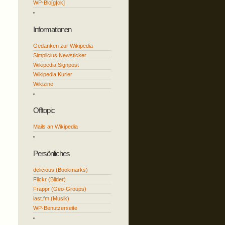
WP-Blo[g|ck]
Informationen
Gedanken zur Wikipedia
Simplicius Newsticker
Wikipedia Signpost
Wikipedia:Kurier
Wikizine
Offtopic
Mails an Wikipedia
Persönliches
delicious (Bookmarks)
Flickr (Bilder)
Frappr (Geo-Groups)
last.fm (Musik)
WP-Benutzerseite