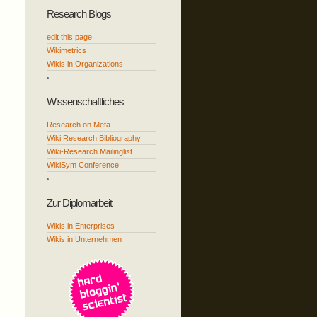
Research Blogs
edit this page
Wikimetrics
Wikis in Organizations
Wissenschaftliches
Research on Meta
Wiki Research Bibliography
Wiki-Research Mailinglist
WikiSym Conference
Zur Diplomarbeit
Wikis in Enterprises
Wikis in Unternehmen