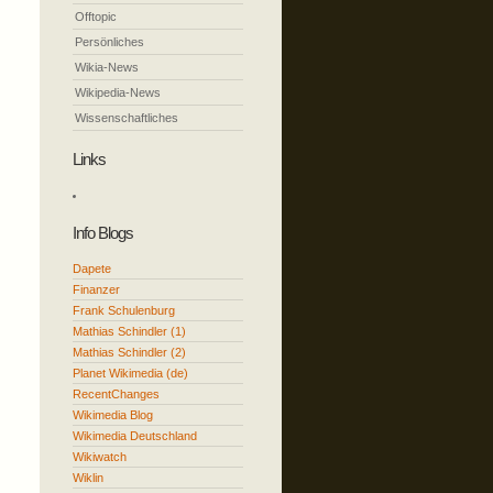
Offtopic
Persönliches
Wikia-News
Wikipedia-News
Wissenschaftliches
Links
Info Blogs
Dapete
Finanzer
Frank Schulenburg
Mathias Schindler (1)
Mathias Schindler (2)
Planet Wikimedia (de)
RecentChanges
Wikimedia Blog
Wikimedia Deutschland
Wikiwatch
Wiklin