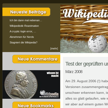
Ich bin dann mal nebenan…
Wikipedistik-Reanimation
A cryptic login error, …
Abnehmen für Nerds
Stagniert die Wikipedia?
[mehr]
Test der geprüften 
März 2008
Am 29. August 2006 (!) habe
Versionen zusammengetrag
unschwer erkennen kann, ist
alles so glatt gelaufen, wie
wir aber auf einem guten We