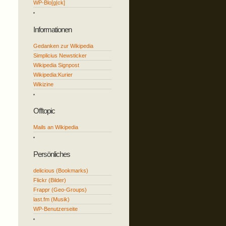
WP-Blo[g|ck]
Informationen
Gedanken zur Wikipedia
Simplicius Newsticker
Wikipedia Signpost
Wikipedia:Kurier
Wikizine
Offtopic
Mails an Wikipedia
Persönliches
delicious (Bookmarks)
Flickr (Bilder)
Frappr (Geo-Groups)
last.fm (Musik)
WP-Benutzerseite