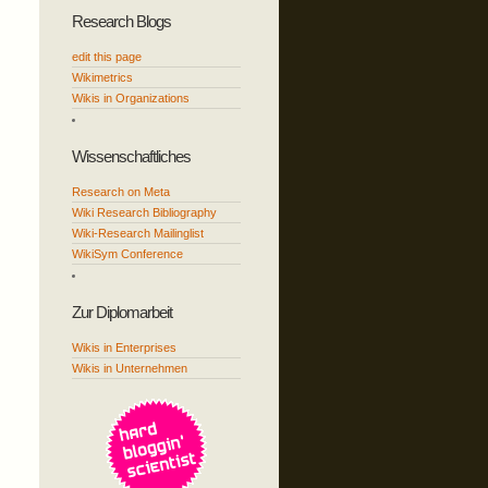
Research Blogs
edit this page
Wikimetrics
Wikis in Organizations
Wissenschaftliches
Research on Meta
Wiki Research Bibliography
Wiki-Research Mailinglist
WikiSym Conference
Zur Diplomarbeit
Wikis in Enterprises
Wikis in Unternehmen