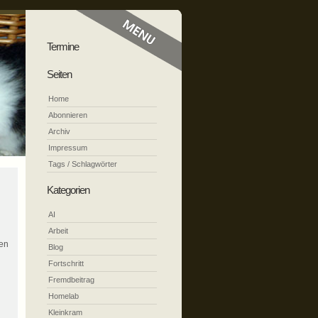
Termine
Seiten
Home
Abonnieren
Archiv
Impressum
Tags / Schlagwörter
Kategorien
AI
Arbeit
nen
Blog
Fortschritt
Fremdbeitrag
Homelab
Kleinkram