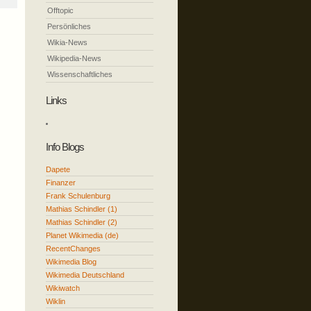
Offtopic
Persönliches
Wikia-News
Wikipedia-News
Wissenschaftliches
Links
Info Blogs
Dapete
Finanzer
Frank Schulenburg
Mathias Schindler (1)
Mathias Schindler (2)
Planet Wikimedia (de)
RecentChanges
Wikimedia Blog
Wikimedia Deutschland
Wikiwatch
Wiklin