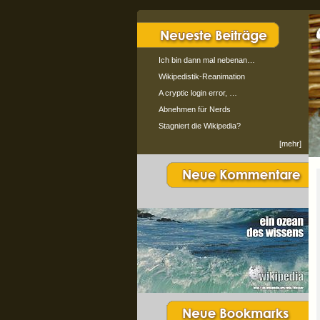
Ich bin dann mal nebenan…
Wikipedistik-Reanimation
A cryptic login error, …
Abnehmen für Nerds
Stagniert die Wikipedia?
[mehr]