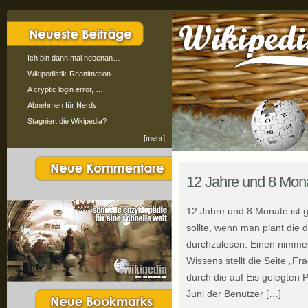
Ich bin dann mal nebenan…
Wikipedistik-Reanimation
A cryptic login error, …
Abnehmen für Nerds
Stagniert die Wikipedia?
[mehr]
12 Jahre und 8 Mon
12 Jahre und 8 Monate ist g
sollte, wenn man plant die 
durchzulesen. Einen nimme
Wissens stellt die Seite „F
durch die auf Eis gelegten P
Juni der Benutzer […]