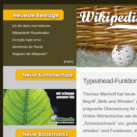
Ich bin dann mal nebenan…
Wikipedistik-Reanimation
A cryptic login error, …
Abnehmen für Nerds
Stagniert die Wikipedia?
[mehr]
Typeahead-Funktiona
Thomas Wanhoff hat heute p
Begriff „Bells and Whistles“
prägnante Übersetzung für 
Online-Wörterbücher wie dic
„Schnickschnack“ vor, greife
whistles“ sind Funktionen, d