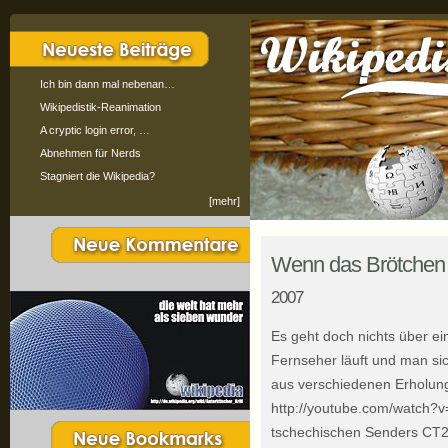
Ich bin dann mal nebenan…
Wikipedistik-Reanimation
A cryptic login error, …
Abnehmen für Nerds
Stagniert die Wikipedia?
[mehr]
Wenn das Brötchen i
2007
Es geht doch nichts über ei
Fernseher läuft und man sich
aus verschiedenen Erholu
http://youtube.com/watch?
tschechischen Senders CT2 i