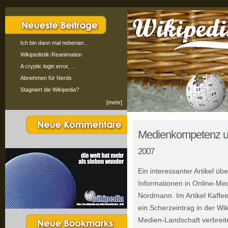
Ich bin dann mal nebenan…
Wikipedistik-Reanimation
A cryptic login error, …
Abnehmen für Nerds
Stagniert die Wikipedia?
[mehr]
Medienkompetenz u
2007
Ein interessanter Artikel üb
Informationen in Online-Med
Nordmann. Im Artikel Kaffees
ein Scherzeintrag in der Wi
Medien-Landschaft verbreite