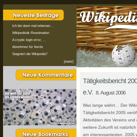
Ich bin dann mal nebenan…
Wikipedistik-Reanimation
A cryptic login error, …
Abnehmen für Nerds
Stagniert die Wikipedia?
[mehr]
Tätigkeitsbericht 2
e.V.
8. August 2006
Was lange währt… Der Wiki
Tätigkeitsbericht 2005 veröf
Aktivitäten des Vereins und
weitere Zukunft ist natürli
am interessantesten. 2005