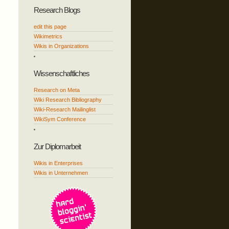
Research Blogs
edit this page
Wikimetrics
Wikis in Organizations
Wissenschaftliches
Research on Meta
Wiki Research Bibliography
Wiki-Research Mailinglist
WikiSym Conference
Zur Diplomarbeit
Wikis in Enterprises
Wikis in Unternehmen