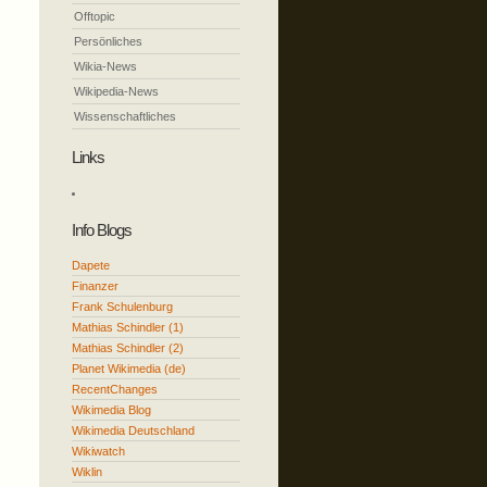
Offtopic
Persönliches
Wikia-News
Wikipedia-News
Wissenschaftliches
Links
Info Blogs
Dapete
Finanzer
Frank Schulenburg
Mathias Schindler (1)
Mathias Schindler (2)
Planet Wikimedia (de)
RecentChanges
Wikimedia Blog
Wikimedia Deutschland
Wikiwatch
Wiklin