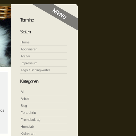
Termine
Seiten
Home
Abonnieren
Archiv
Impressum
Tags / Schlagwörter
Kategorien
AI
Arbeit
Blog
fos
Fortschritt
Fremdbeitrag
Homelab
Kleinkram