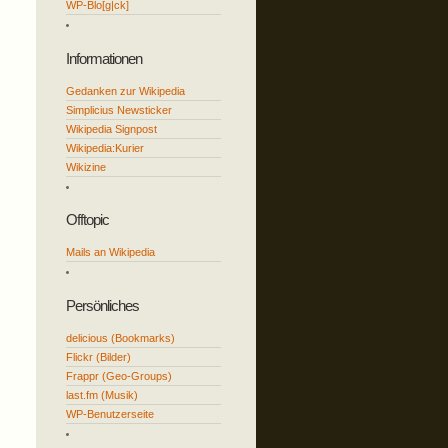
WP-Blo[g|ck]
Informationen
Gedanken zur Wikipedia
Simplicius Newsticker
Wikipedia Signpost
Wikipedia:Kurier
Wikizine
Offtopic
Mails an Wikipedia
Persönliches
delicious (Bookmarks)
Flickr (Bilder)
Frappr (Geo-Groups)
last.fm (Musik)
WP-Benutzerseite