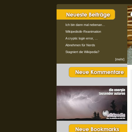
Ich bin dann mal nebenan…
Wikipedistik-Reanimation
A cryptic login error, …
Abnehmen für Nerds
Stagniert die Wikipedia?
[mehr]