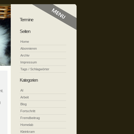
Termine
Seiten
Home
Abonnieren
Archiv
Impressum
Tags / Schlagwörter
Kategorien
AI
t.
Arbeit
d
Blog
Fortschritt
Fremdbeitrag
Homelab
Kleinkram