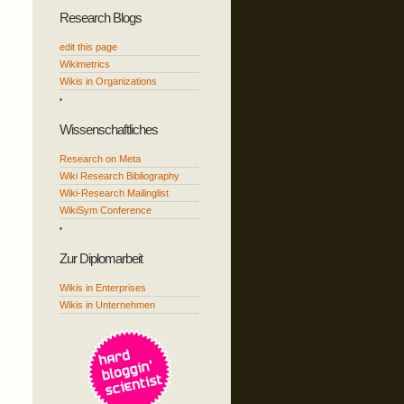
Research Blogs
edit this page
Wikimetrics
Wikis in Organizations
Wissenschaftliches
Research on Meta
Wiki Research Bibliography
Wiki-Research Mailinglist
WikiSym Conference
Zur Diplomarbeit
Wikis in Enterprises
Wikis in Unternehmen