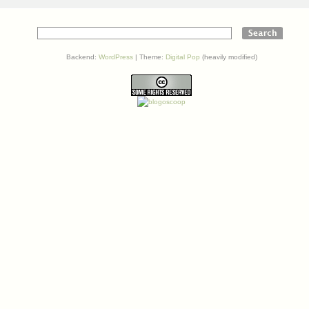
Das
Web
geht
offline…
Backend:
WordPress
| Theme:
Digital Pop
(heavily modified)