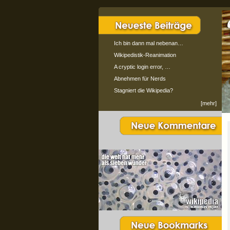
Ich bin dann mal nebenan…
Wikipedistik-Reanimation
A cryptic login error, …
Abnehmen für Nerds
Stagniert die Wikipedia?
[mehr]