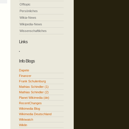
Offtopic
Persönliches
Wikia-News
Wikipedia-News
Wissenschaftliches
Links
Info Blogs
Dapete
Finanzer
Frank Schulenburg
Mathias Schindler (1)
Mathias Schindler (2)
Planet Wikimedia (de)
RecentChanges
Wikimedia Blog
Wikimedia Deutschland
Wikiwatch
Wiklin