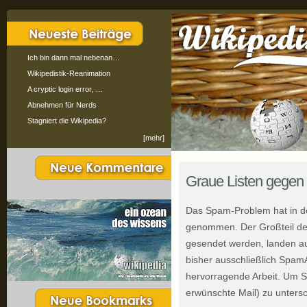
Ich bin dann mal nebenan…
Wikipedistik-Reanimation
A cryptic login error, …
Abnehmen für Nerds
Stagniert die Wikipedia?
[mehr]
Graue Listen gege
Das Spam-Problem hat in d
genommen. Der Großteil der
gesendet werden, landen 
bisher ausschließlich SpamA
hervorragende Arbeit. Um 
erwünschte Mail) zu untersc