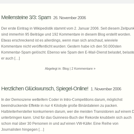
Meilensteine 3/3: Spam
26. November 2006
Der erste Eintrag in Wikipedistik stammt vom 2. Januar 2006. Seit diesem Zeitpunk
sind immerhin 95 Beiträge und 192 Kommentare in diesem Blog erstellt worden.
Etwas erschreckend ist es allerdings, wenn man sich anschaut, wieviele
Kommentare nicht veröffentlicht wurden: Gestern habe ich den 50.000sten
Kommentar-Spam gelöscht. Ebenso wie Spam den E-Mail-Dienst belastet, belaste
er auch […]
Abgelegt in:
Blog
|
2 Kommentare »
Herzlichen Glückwunsch, Spiegel-Online!
1. November 2006
In der Demoszene wetteifern Coder in Intro-Competitions darum, möglichst
beeindruckende Effekte in nur 4 Kilobyte große Binärdateien zu packen.
Halbleiterhersteller konkurrieren darum, wer die meisten Transistoren auf einem 
unterbringen kann. Und für das Guinness-Buch der Rekorde knubbeln sich auch
schon mal über 30 Personen in und auf einen VW-Käfer. Eine Reihe von
Journalisten hingegen […]