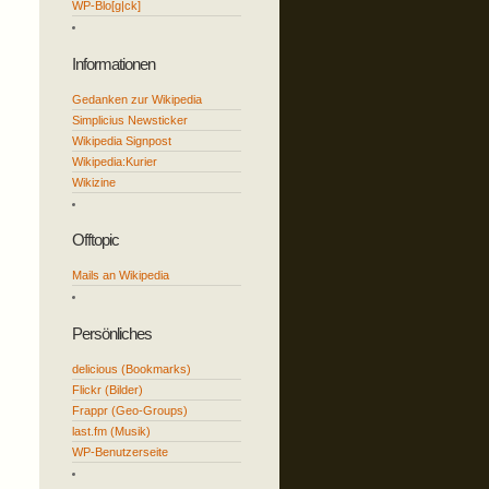
WP-Blo[g|ck]
Informationen
Gedanken zur Wikipedia
Simplicius Newsticker
Wikipedia Signpost
Wikipedia:Kurier
Wikizine
Offtopic
Mails an Wikipedia
Persönliches
delicious (Bookmarks)
Flickr (Bilder)
Frappr (Geo-Groups)
last.fm (Musik)
WP-Benutzerseite