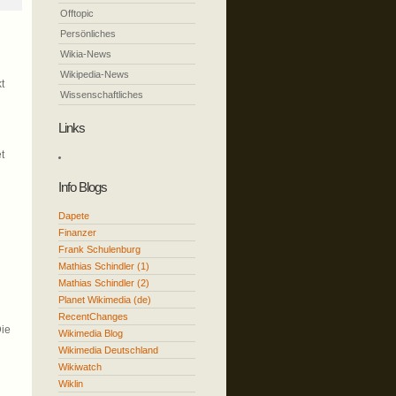
Offtopic
Persönliches
Wikia-News
Wikipedia-News
t
Wissenschaftliches
Links
t
Info Blogs
Dapete
Finanzer
Frank Schulenburg
Mathias Schindler (1)
Mathias Schindler (2)
Planet Wikimedia (de)
RecentChanges
Die
Wikimedia Blog
Wikimedia Deutschland
Wikiwatch
Wiklin