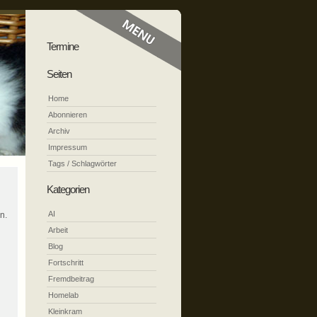
Termine
Seiten
Home
Abonnieren
Archiv
Impressum
Tags / Schlagwörter
Kategorien
AI
n.
Arbeit
Blog
Fortschritt
Fremdbeitrag
Homelab
Kleinkram