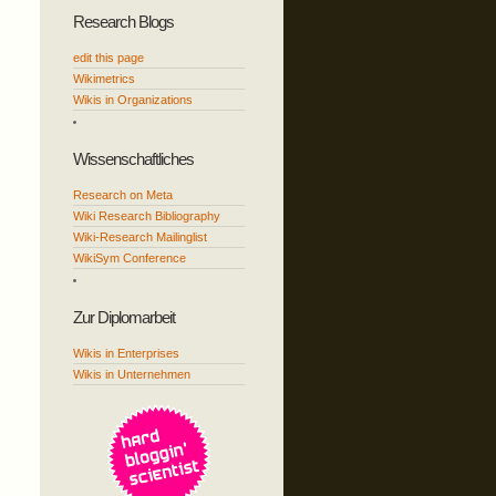
Research Blogs
edit this page
Wikimetrics
Wikis in Organizations
Wissenschaftliches
Research on Meta
Wiki Research Bibliography
Wiki-Research Mailinglist
WikiSym Conference
Zur Diplomarbeit
Wikis in Enterprises
Wikis in Unternehmen