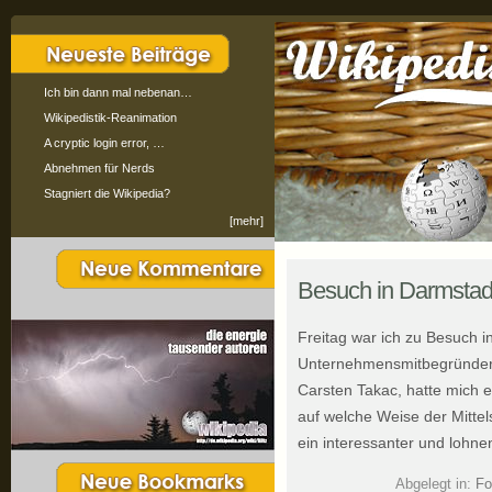
Ich bin dann mal nebenan…
Wikipedistik-Reanimation
A cryptic login error, …
Abnehmen für Nerds
Stagniert die Wikipedia?
[mehr]
Besuch in Darmstad
Freitag war ich zu Besuch i
Unternehmensmitbegründer 
Carsten Takac, hatte mich 
auf welche Weise der Mittels
ein interessanter und lohn
Abgelegt in:
Fo