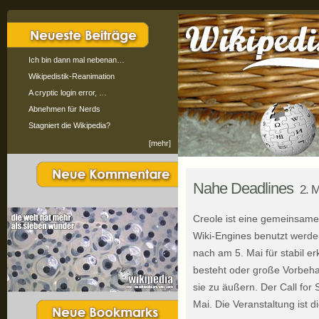
Ich bin dann mal nebenan…
Wikipedistik-Reanimation
A cryptic login error, …
Abnehmen für Nerds
Stagniert die Wikipedia?
[mehr]
Nahe Deadlines
2. 
Creole ist eine gemeinsame
Wiki-Engines benutzt werden
nach am 5. Mai für stabil er
besteht oder große Vorbehal
sie zu äußern. Der Call fo
Mai. Die Veranstaltung ist d