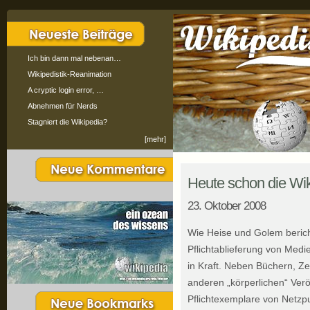
Ich bin dann mal nebenan…
Wikipedistik-Reanimation
A cryptic login error, …
Abnehmen für Nerds
Stagniert die Wikipedia?
[mehr]
Heute schon die Wik
23. Oktober 2008
Wie Heise und Golem bericht
Pflichtablieferung von Medi
in Kraft. Neben Büchern, Z
anderen „körperlichen“ Ver
Pflichtexemplare von Netzp