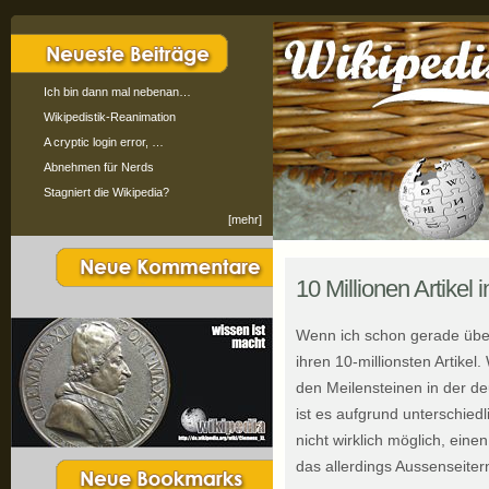
Ich bin dann mal nebenan…
Wikipedistik-Reanimation
A cryptic login error, …
Abnehmen für Nerds
Stagniert die Wikipedia?
[mehr]
10 Millionen Artikel 
Wenn ich schon gerade über
ihren 10-millionsten Artikel
den Meilensteinen in der de
ist es aufgrund unterschie
nicht wirklich möglich, eine
das allerdings Aussenseitern