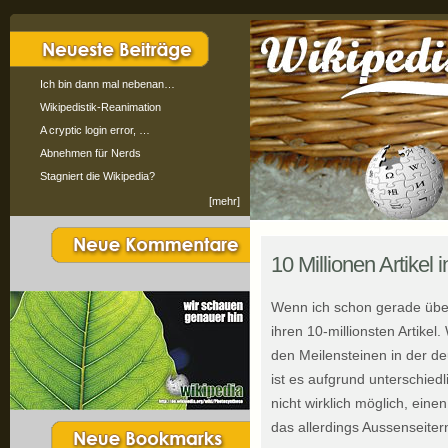
Ich bin dann mal nebenan…
Wikipedistik-Reanimation
A cryptic login error, …
Abnehmen für Nerds
Stagniert die Wikipedia?
[mehr]
10 Millionen Artikel 
Wenn ich schon gerade über
ihren 10-millionsten Artikel
den Meilensteinen in der de
ist es aufgrund unterschie
nicht wirklich möglich, eine
das allerdings Aussenseitern