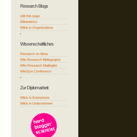
Research Blogs
edit this page
Wikimetrics
Wikis in Organizations
Wissenschaftliches
Research on Meta
Wiki Research Bibliography
Wiki-Research Mailinglist
WikiSym Conference
Zur Diplomarbeit
Wikis in Enterprises
Wikis in Unternehmen