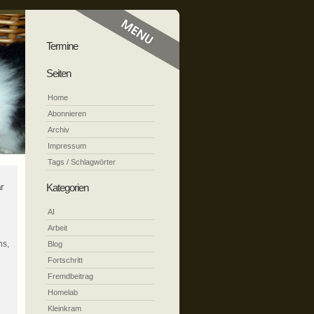
Termine
Seiten
Home
Abonnieren
Archiv
Impressum
Tags / Schlagwörter
r
Kategorien
AI
Arbeit
ns,
Blog
Fortschritt
Fremdbeitrag
Homelab
Kleinkram