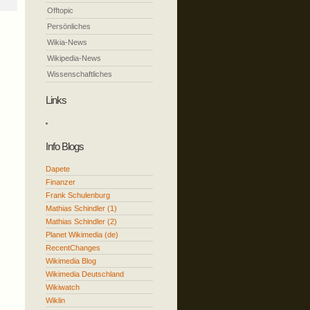
Offtopic
Persönliches
Wikia-News
Wikipedia-News
Wissenschaftliches
Links
Info Blogs
Dapete
Finanzer
Frank Schulenburg
Mathias Schindler (1)
Mathias Schindler (2)
Planet Wikimedia (de)
RecentChanges
Wikimedia Blog
Wikimedia Deutschland
Wikiwatch
Wiklin