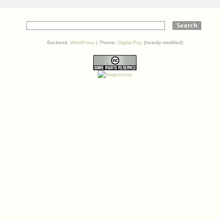
Wikimedia
Commons:
Bild
des
Jahres
Backend:
WordPress
| Theme:
Digital Pop
(heavily modified)
2007