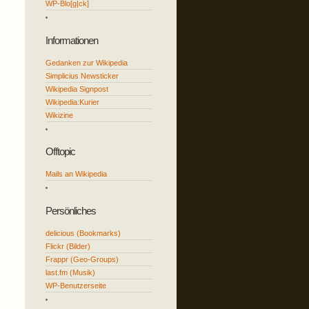
WP-Blo[g|ck]
Informationen
Gedanken zur Wikipedia
Simplicius Newsticker
Wikipedia Signpost
Wikipedia:Kurier
Wikizine
Offtopic
Mails an Wikipedia
Persönliches
delicious (Bookmarks)
Flickr (Bilder)
Frappr (Geo-Groups)
last.fm (Musik)
WP-Benutzerseite