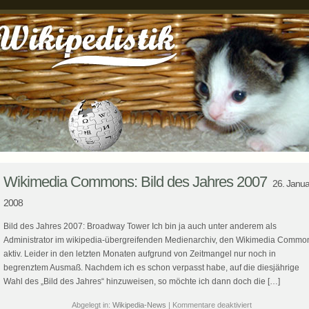
Wikimedia Commons: Bild des Jahres 2007
26. Janua
2008
Bild des Jahres 2007: Broadway Tower Ich bin ja auch unter anderem als
Administrator im wikipedia-übergreifenden Medienarchiv, den Wikimedia Commo
aktiv. Leider in den letzten Monaten aufgrund von Zeitmangel nur noch in
begrenztem Ausmaß. Nachdem ich es schon verpasst habe, auf die diesjährige
Wahl des „Bild des Jahres“ hinzuweisen, so möchte ich dann doch die […]
für
Abgelegt in:
Wikipedia-News
|
Kommentare deaktiviert