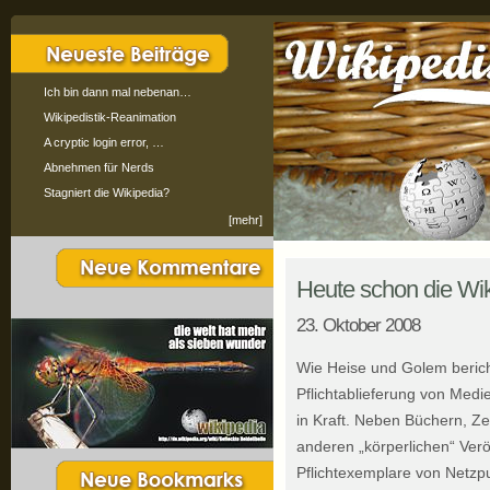
Ich bin dann mal nebenan…
Wikipedistik-Reanimation
A cryptic login error, …
Abnehmen für Nerds
Stagniert die Wikipedia?
[mehr]
Heute schon die Wik
23. Oktober 2008
Wie Heise und Golem bericht
Pflichtablieferung von Medi
in Kraft. Neben Büchern, Z
anderen „körperlichen“ Ver
Pflichtexemplare von Netzp