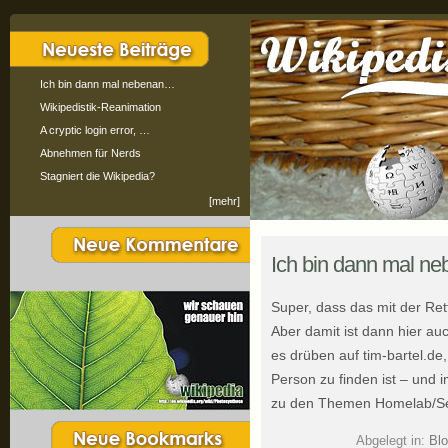
Ich bin dann mal nebenan…
Wikipedistik-Reanimation
A cryptic login error, …
Abnehmen für Nerds
Stagniert die Wikipedia?
[mehr]
Ich bin dann mal 
Super, dass das mit der Re
Aber damit ist dann hier au
es drüben auf tim-bartel.de,
Person zu finden ist – und 
zu den Themen Homelab/Self
Abgelegt in:
Bl