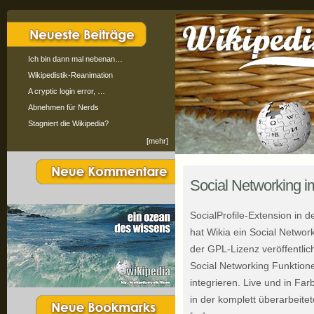
Ich bin dann mal nebenan…
Wikipedistik-Reanimation
A cryptic login error, …
Abnehmen für Nerds
Stagniert die Wikipedia?
[mehr]
Social Networking 
SocialProfile-Extension in 
hat Wikia ein Social Networ
der GPL-Lizenz veröffentlic
Social Networking Funktione
integrieren. Live und in Fa
in der komplett überarbeit