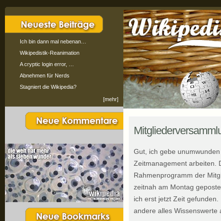
Ich bin dann mal nebenan…
Wikipedistik-Reanimation
A cryptic login error, …
Abnehmen für Nerds
Stagniert die Wikipedia?
[mehr]
Mitgliederversamml
Gut, ich gebe unumwunden 
Zeitmanagement arbeiten. D
Rahmenprogramm der Mitgli
zeitnah am Montag gepostet
ich erst jetzt Zeit gefunde
andere alles Wissenswerte