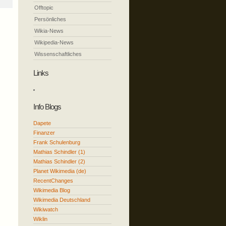
Offtopic
Persönliches
Wikia-News
Wikipedia-News
Wissenschaftliches
Links
Info Blogs
Dapete
Finanzer
Frank Schulenburg
Mathias Schindler (1)
Mathias Schindler (2)
Planet Wikimedia (de)
RecentChanges
Wikimedia Blog
Wikimedia Deutschland
Wikiwatch
Wiklin