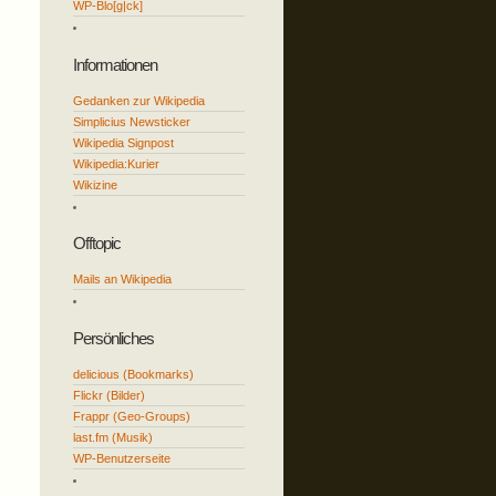
WP-Blo[g|ck]
Informationen
Gedanken zur Wikipedia
Simplicius Newsticker
Wikipedia Signpost
Wikipedia:Kurier
Wikizine
Offtopic
Mails an Wikipedia
Persönliches
delicious (Bookmarks)
Flickr (Bilder)
Frappr (Geo-Groups)
last.fm (Musik)
WP-Benutzerseite