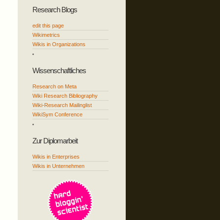
Research Blogs
edit this page
Wikimetrics
Wikis in Organizations
Wissenschaftliches
Research on Meta
Wiki Research Bibliography
Wiki-Research Mailinglist
WikiSym Conference
Zur Diplomarbeit
Wikis in Enterprises
Wikis in Unternehmen