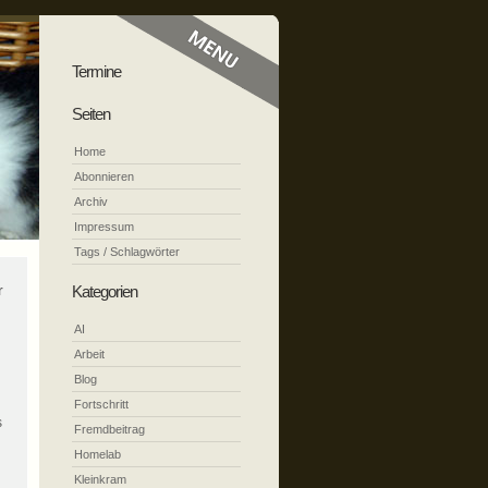
Termine
Seiten
Home
Abonnieren
Archiv
Impressum
Tags / Schlagwörter
r
Kategorien
AI
Arbeit
Blog
Fortschritt
s
Fremdbeitrag
Homelab
Kleinkram