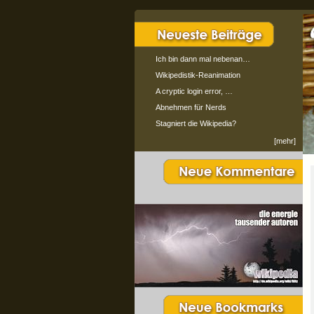
Ich bin dann mal nebenan…
Wikipedistik-Reanimation
A cryptic login error, …
Abnehmen für Nerds
Stagniert die Wikipedia?
[mehr]