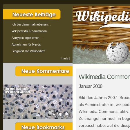
Ich bin dann mal nebenan…
Wikipedistik-Reanimation
A cryptic login error, …
Abnehmen für Nerds
Stagniert die Wikipedia?
[mehr]
Wikimedia Commons:
Januar 2008
Bild des Jahres 2007: Broa
als Administrator im wikipe
Wikimedia Commons, aktiv. 
Zeitmangel nur noch in be
verpasst habe, auf die dies