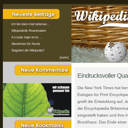
Ich bin dann mal nebenan…
Wikipedistik-Reanimation
A cryptic login error, …
Abnehmen für Nerds
Stagniert die Wikipedia?
[mehr]
Eindrucksvoller Quan
Die New York Times hat bere
Eulogies for Print Encyclo
greift die Entwicklung auf,
die Encyclopædia Britannic
eingestellt haben und ihre 
Brockhaus: Das Ende einer 