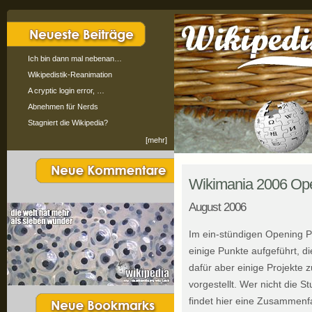
Ich bin dann mal nebenan…
Wikipedistik-Reanimation
A cryptic login error, …
Abnehmen für Nerds
Stagniert die Wikipedia?
[mehr]
Wikimania 2006 Ope
August 2006
Im ein-stündigen Opening 
einige Punkte aufgeführt, di
dafür aber einige Projekte zu
vorgestellt. Wer nicht die S
findet hier eine Zusammenf