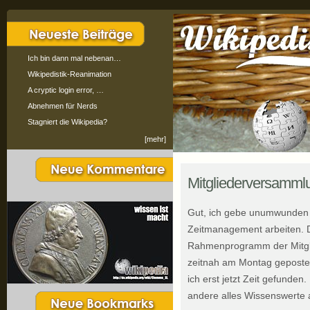
Ich bin dann mal nebenan…
Wikipedistik-Reanimation
A cryptic login error, …
Abnehmen für Nerds
Stagniert die Wikipedia?
[mehr]
Mitgliederversamml
Gut, ich gebe unumwunden 
Zeitmanagement arbeiten. D
Rahmenprogramm der Mitgli
zeitnah am Montag gepostet
ich erst jetzt Zeit gefunde
andere alles Wissenswerte