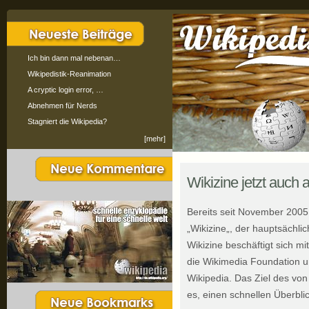
Ich bin dann mal nebenan…
Wikipedistik-Reanimation
A cryptic login error, …
Abnehmen für Nerds
Stagniert die Wikipedia?
[mehr]
Wikizine jetzt auch 
Bereits seit November 2005 
„Wikizine„, der hauptsächlic
Wikizine beschäftigt sich 
die Wikimedia Foundation un
Wikipedia. Das Ziel des von
es, einen schnellen Überbli