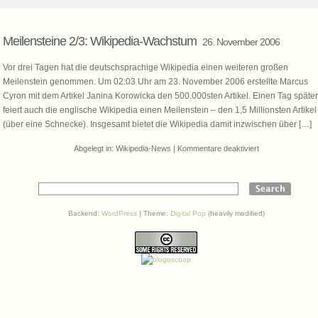
Meilensteine 2/3: Wikipedia-Wachstum
26. November 2006
Vor drei Tagen hat die deutschsprachige Wikipedia einen weiteren großen
Meilenstein genommen. Um 02:03 Uhr am 23. November 2006 erstellte Marcus
Cyron mit dem Artikel Janina Korowicka den 500.000sten Artikel. Einen Tag später
feiert auch die englische Wikipedia einen Meilenstein – den 1,5 Millionsten Artikel
(über eine Schnecke). Insgesamt bietet die Wikipedia damit inzwischen über […]
für
Abgelegt in:
Wikipedia-News
|
Kommentare deaktiviert
Meilensteine
2/3:
Wikipedia-
Wachstum
Backend:
WordPress
| Theme:
Digital Pop
(heavily modified)