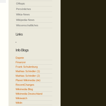
Offtopic
Persönliches
Wikia-News
Wikipedia-News
Wissenschaftliches
Links
Info Blogs
Dapete
Finanzer
Frank Schulenburg
Mathias Schindler (1)
Mathias Schindler (2)
Planet Wikimedia (de)
RecentChanges
Wikimedia Blog
Wikimedia Deutschland
Wikiwatch
Wiklin