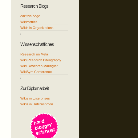
Research Blogs
edit this page
Wikimetrics
Wikis in Organizations
Wissenschaftliches
Research on Meta
Wiki Research Bibliography
Wiki-Research Mailinglist
WikiSym Conference
Zur Diplomarbeit
Wikis in Enterprises
Wikis in Unternehmen