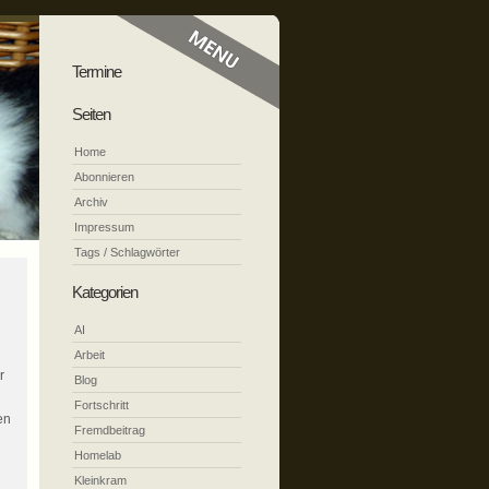
Termine
Seiten
Home
Abonnieren
Archiv
Impressum
Tags / Schlagwörter
Kategorien
AI
n
Arbeit
r
Blog
Fortschritt
en
Fremdbeitrag
Homelab
Kleinkram