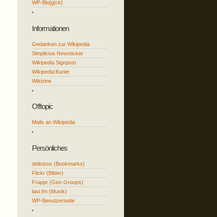
WP-Blo[g|ck]
Informationen
Gedanken zur Wikipedia
Simplicius Newsticker
Wikipedia Signpost
Wikipedia:Kurier
Wikizine
Offtopic
Mails an Wikipedia
Persönliches
delicious (Bookmarks)
Flickr (Bilder)
Frappr (Geo-Groups)
last.fm (Musik)
WP-Benutzerseite