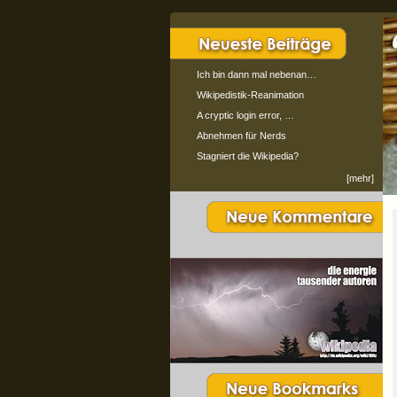
Ich bin dann mal nebenan…
Wikipedistik-Reanimation
A cryptic login error, …
Abnehmen für Nerds
Stagniert die Wikipedia?
[mehr]