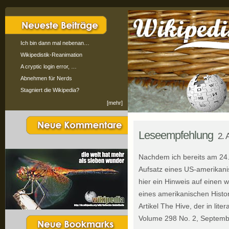
Ich bin dann mal nebenan…
Wikipedistik-Reanimation
A cryptic login error, …
Abnehmen für Nerds
Stagniert die Wikipedia?
[mehr]
Leseempfehlung
2. 
Nachdem ich bereits am 24.
Aufsatz eines US-amerikani
hier ein Hinweis auf einen w
eines amerikanischen Histor
Artikel The Hive, der in lite
Volume 298 No. 2, Septembe