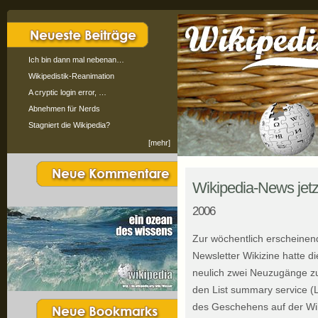
Ich bin dann mal nebenan…
Wikipedistik-Reanimation
A cryptic login error, …
Abnehmen für Nerds
Stagniert die Wikipedia?
[mehr]
Wikipedia-News jetz
2006
Zur wöchentlich erscheinen
Newsletter Wikizine hatte d
neulich zwei Neuzugänge zu
den List summary service 
des Geschehens auf der Wik