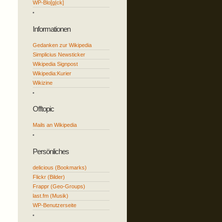
WP-Blo[g|ck]
Informationen
Gedanken zur Wikipedia
Simplicius Newsticker
Wikipedia Signpost
Wikipedia:Kurier
Wikizine
Offtopic
Mails an Wikipedia
Persönliches
delicious (Bookmarks)
Flickr (Bilder)
Frappr (Geo-Groups)
last.fm (Musik)
WP-Benutzerseite