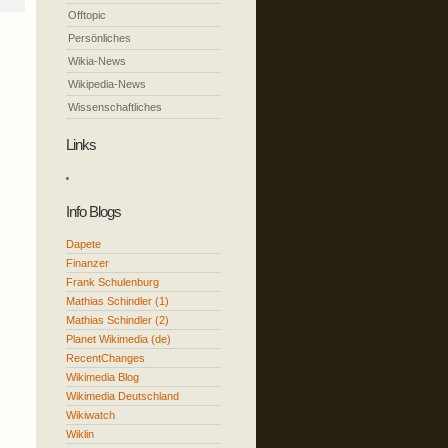
Offtopic
Persönliches
Wikia-News
Wikipedia-News
Wissenschaftliches
Links
Info Blogs
Dapete
Finanzer
Frank Schulenburg
Mathias Schindler (1)
Mathias Schindler (2)
Planet Wikimedia (de)
RecentChanges
Wikimedia Blog
Wikimedia Deutschland
Wikiwatch
Wiklin