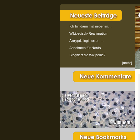
Ich bin dann mal nebenan…
Wikipedistik-Reanimation
A cryptic login error, …
Abnehmen für Nerds
Stagniert die Wikipedia?
[mehr]