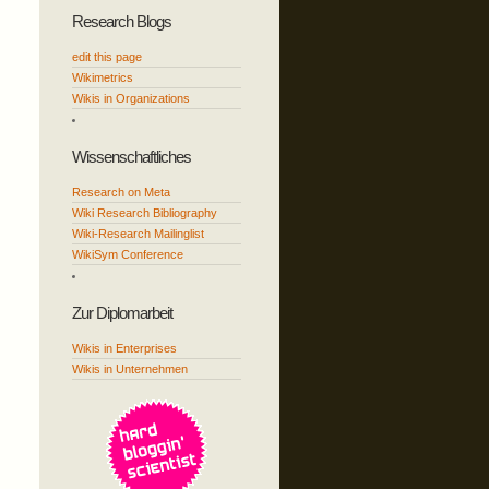
Research Blogs
edit this page
Wikimetrics
Wikis in Organizations
Wissenschaftliches
Research on Meta
Wiki Research Bibliography
Wiki-Research Mailinglist
WikiSym Conference
Zur Diplomarbeit
Wikis in Enterprises
Wikis in Unternehmen