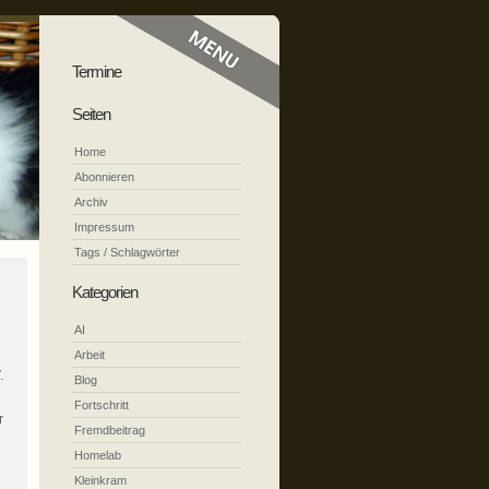
Termine
Seiten
Home
Abonnieren
Archiv
Impressum
Tags / Schlagwörter
Kategorien
AI
Arbeit
.
Blog
Fortschritt
r
Fremdbeitrag
Homelab
Kleinkram