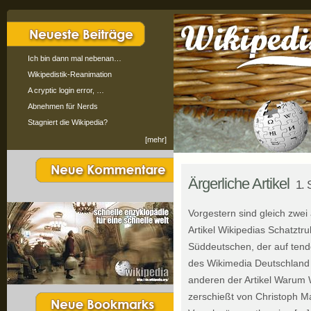
Ich bin dann mal nebenan…
Wikipedistik-Reanimation
A cryptic login error, …
Abnehmen für Nerds
Stagniert die Wikipedia?
[mehr]
Ärgerliche Artikel
1. 
Vorgestern sind gleich zwei
Artikel Wikipedias Schatztr
Süddeutschen, der auf tend
des Wikimedia Deutschland 
anderen der Artikel Warum 
zerschießt von Christoph Ma