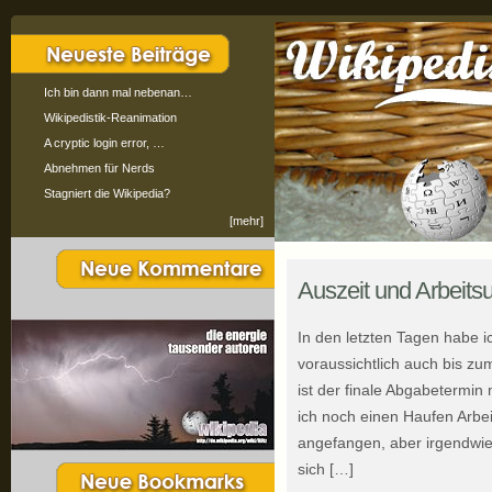
Ich bin dann mal nebenan…
Wikipedistik-Reanimation
A cryptic login error, …
Abnehmen für Nerds
Stagniert die Wikipedia?
[mehr]
Auszeit und Arbeit
In den letzten Tagen habe i
voraussichtlich auch bis z
ist der finale Abgabetermi
ich noch einen Haufen Arbeit
angefangen, aber irgendwie 
sich […]