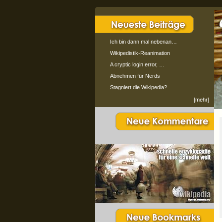
Ich bin dann mal nebenan…
Wikipedistik-Reanimation
A cryptic login error, …
Abnehmen für Nerds
Stagniert die Wikipedia?
[mehr]