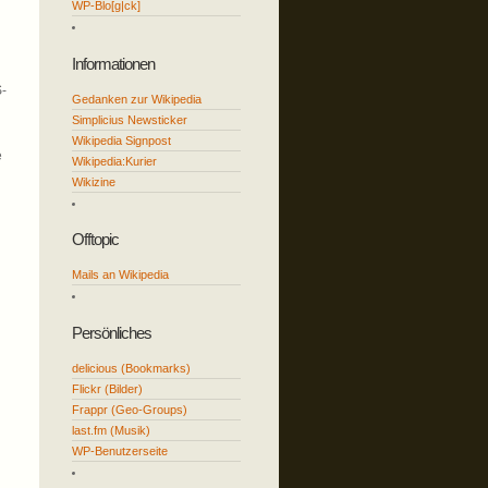
WP-Blo[g|ck]
Informationen
S-
Gedanken zur Wikipedia
Simplicius Newsticker
Wikipedia Signpost
e
Wikipedia:Kurier
Wikizine
Offtopic
Mails an Wikipedia
Persönliches
delicious (Bookmarks)
Flickr (Bilder)
Frappr (Geo-Groups)
last.fm (Musik)
WP-Benutzerseite