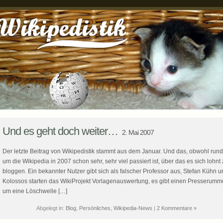
Und es geht doch weiter…
2. Mai 2007
Der letzte Beitrag von Wikipedistik stammt aus dem Januar. Und das, obwohl rund
um die Wikipedia in 2007 schon sehr, sehr viel passiert ist, über das es sich lohnt
bloggen. Ein bekannter Nutzer gibt sich als falscher Professor aus, Stefan Kühn 
Kolossos starten das WikiProjekt Vorlagenauswertung, es gibt einen Presserumm
um eine Löschwelle […]
Abgelegt in:
Blog
,
Persönliches
,
Wikipedia-News
|
2 Kommentare »