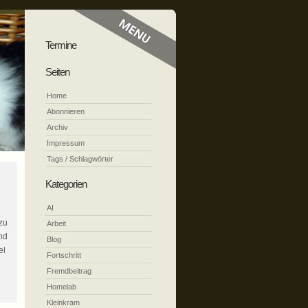
Termine
Seiten
Home
Abonnieren
Archiv
Impressum
Tags / Schlagwörter
Kategorien
AI
 zu
Arbeit
und
Blog
el
Fortschritt
Fremdbeitrag
Homelab
Kleinkram