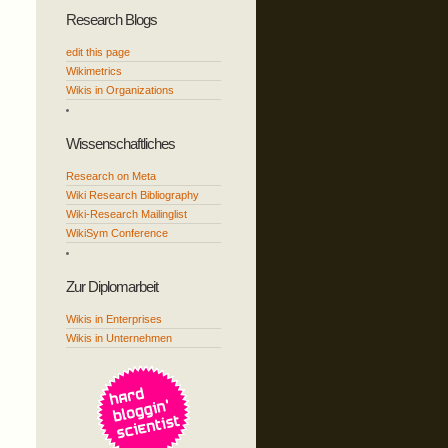
Research Blogs
edit this page
Wikimetrics
Wikis in Organizations
Wissenschaftliches
Research on Meta
Wiki Research Bibliography
Wiki-Research Mailinglist
WikiSym Conference
Zur Diplomarbeit
Wikis in Enterprises
Wikis in Unternehmen