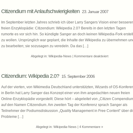
Citizendium mit Anlaufschwierigkeiten
23. Januar 2007
Im September letzten Jahres schrieb ich über Larry Sangers Vision einer bessere
freien Enzyklopädie: Citizendium: Wikipedia 2.0? Bereits in den letzten Tagen
rumorte es vor sich hin. So kündigte Sanger an doch keinen Wikipedia-Fork erstel
zu wollen. Ursprünglich war geplant, die Inhalte der Wikipedia zu übernehmen un
zu bearbeiten; sie sozusagen zu veredeln. Da das […]
für
Abgelegt in:
Wikipedia-News
|
Kommentare deaktiviert
Citizendium
mit
Anlaufschwierigk
Citizendium: Wikipedia 2.0?
15. September 2006
Auf der vierten, von Wikimedia Deutschland unterstützten, Wizards of OS-Konfere
in Berlin hat Larry Sanger das Konzept einer von ihm angedachten neuen freien
Online-Enzyklopädie vorgestellt. Diese hört – abgeleitet von „Citizen Compendiu
auf den Namen Citizendium. Am zweiten Tag der Konferenz sprach Sanger als
Teilnehmer der Podiumsdiskussion „Quality Management in Free Content“ über d
Probleme […]
Abgelegt in:
Wikipedia-News
|
4 Kommentare »