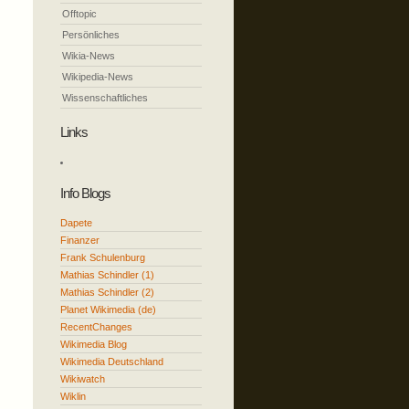
Offtopic
Persönliches
Wikia-News
Wikipedia-News
Wissenschaftliches
Links
Info Blogs
Dapete
Finanzer
Frank Schulenburg
Mathias Schindler (1)
Mathias Schindler (2)
Planet Wikimedia (de)
RecentChanges
Wikimedia Blog
Wikimedia Deutschland
Wikiwatch
Wiklin