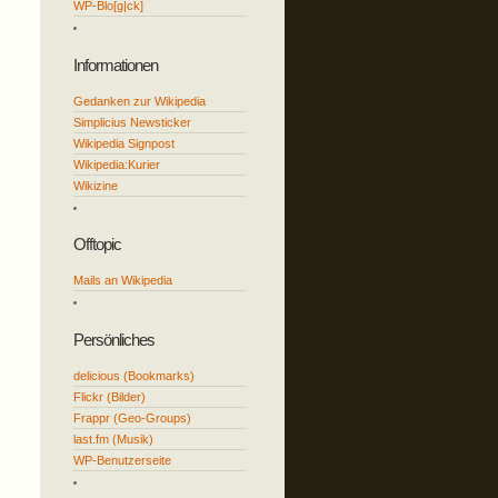
WP-Blo[g|ck]
Informationen
Gedanken zur Wikipedia
Simplicius Newsticker
Wikipedia Signpost
Wikipedia:Kurier
Wikizine
Offtopic
Mails an Wikipedia
Persönliches
delicious (Bookmarks)
Flickr (Bilder)
Frappr (Geo-Groups)
last.fm (Musik)
WP-Benutzerseite