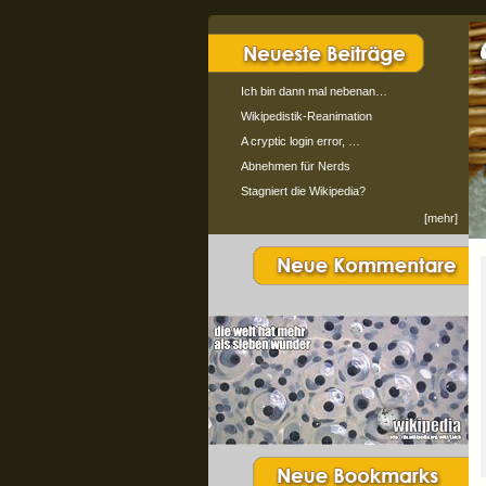
Ich bin dann mal nebenan…
Wikipedistik-Reanimation
A cryptic login error, …
Abnehmen für Nerds
Stagniert die Wikipedia?
[mehr]