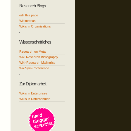
Research Blogs
edit this page
Wikimetrics
Wikis in Organizations
Wissenschaftliches
Research on Meta
Wiki Research Bibliography
Wiki-Research Mailinglist
WikiSym Conference
Zur Diplomarbeit
Wikis in Enterprises
Wikis in Unternehmen