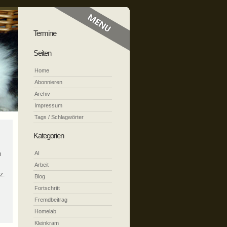
Termine
Seiten
Home
Abonnieren
Archiv
Impressum
Tags / Schlagwörter
Kategorien
AI
h
Arbeit
z.
Blog
Fortschritt
Fremdbeitrag
Homelab
Kleinkram