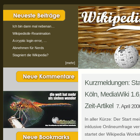
Ich bin dann mal nebenan…
Wikipedistik-Reanimation
A cryptic login error, …
Abnehmen für Nerds
Stagniert die Wikipedia?
[mehr]
Kurzmeldungen: Sta
Köln, MediaWiki 1.6
Zeit-Artikel
7. April 200
In aller Kürze: Der Start m
inklusive Onlineumfrage ver
startet der Wikipedia Work