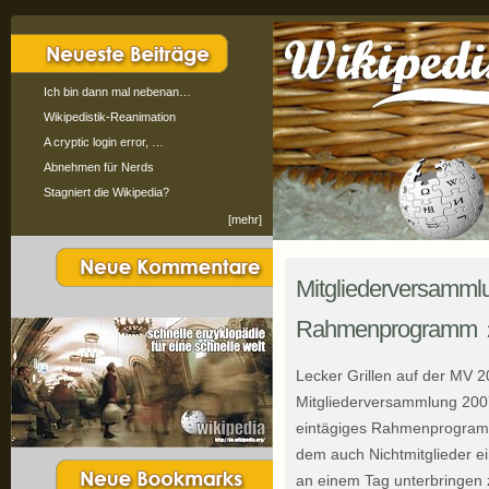
Ich bin dann mal nebenan…
Wikipedistik-Reanimation
A cryptic login error, …
Abnehmen für Nerds
Stagniert die Wikipedia?
[mehr]
Mitgliederversamml
Rahmenprogramm
Lecker Grillen auf der MV 2
Mitgliederversammlung 2007
eintägiges Rahmenprogramm
dem auch Nichtmitglieder e
an einem Tag unterbringen 